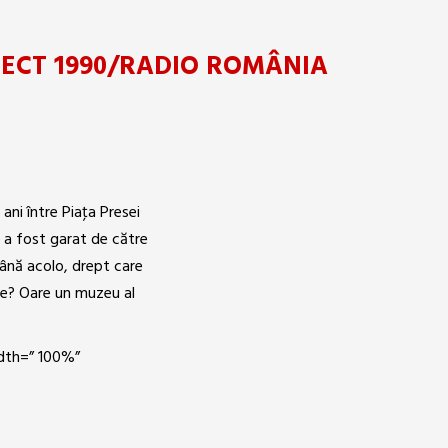
IECT 1990/RADIO ROMÂNIA
ani între Piaţa Presei
 a fost garat de către
mână acolo, drept care
ine? Oare un muzeu al
idth=” 100%”