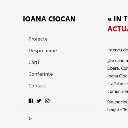
« IN 
IOANA CIOCAN
ACTU
Proiecte
Interviu d
Despre mine
„De când a 
Cărți
Libere, Co
Conferințe
Ioana Cioc
s-a întors
Contact
comunismul
[soundclo
height=”16
EN