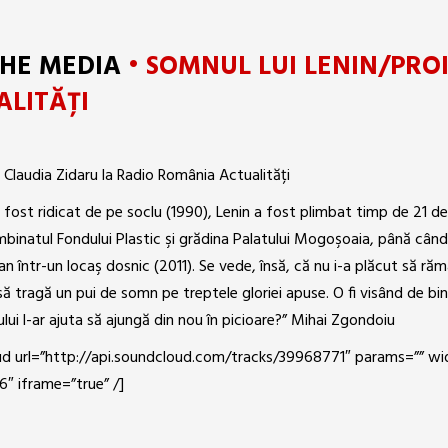
THE MEDIA
• SOMNUL LUI LENIN/PRO
ALITĂȚI
e Claudia Zidaru la Radio România Actualități
fost ridicat de pe soclu (1990), Lenin a fost plimbat timp de 21 de 
mbinatul Fondului Plastic şi grădina Palatului Mogoşoaia, până când
an într-un locaş dosnic (2011). Se vede, însă, că nu i-a plăcut să ră
 să tragă un pui de somn pe treptele gloriei apuse. O fi visând de b
ui l-ar ajuta să ajungă din nou în picioare?” Mihai Zgondoiu
ud url=”http://api.soundcloud.com/tracks/39968771″ params=”” w
6″ iframe=”true” /]