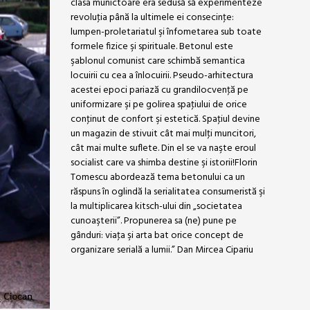
clasa munictoare era sedusă să experimenteze
revoluţia până la ultimele ei consecinţe:
lumpen-proletariatul şi înfometarea sub toate
formele fizice şi spirituale. Betonul este
şablonul comunist care schimbă semantica
locuirii cu cea a înlocuirii. Pseudo-arhitectura
acestei epoci pariază cu grandilocvenţă pe
uniformizare şi pe golirea spaţiului de orice
conţinut de confort şi estetică. Spaţiul devine
un magazin de stivuit cât mai mulţi muncitori,
cât mai multe suflete. Din el se va naşte eroul
socialist care va shimba destine şi istorii!Florin
Tomescu abordează tema betonului ca un
răspuns în oglindă la serialitatea consumeristă şi
la multiplicarea kitsch-ului din „societatea
cunoaşterii”. Propunerea sa (ne) pune pe
gânduri: viaţa şi arta bat orice concept de
organizare serială a lumii.” Dan Mircea Cipariu