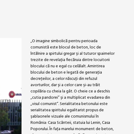
„O imagine simbolică pentru perioada
comunistă este blocul de beton, loc de
întâlnire a spirtului gregar şi al tuturor spaimelor
trezite de revelaţia fiecăruia dintre locuitorii
blocului că nu e egal cu celălalt. Amintirea
blocului de beton e legată de generaţia
decreţeilor, a celor născuţi din refuzul
avorturilor, dar şi a celor care şi-au trăit
copilăria cu cheia la gât. O cheie ce a deschis
„cutia pandorei” şi a multiplicat evadarea din
„visul comunist”. Serialitatea betonului este
serialitatea spiritului egalitarist propus de
şablaonele vizuale ale comunismului în
România: Casa Scânteii, statuia lui Lenin, Casa
Poporului. În faţa marelui monument de beton,