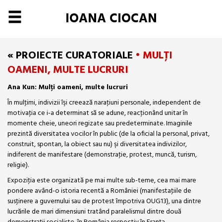
IOANA CIOCAN
« PROIECTE CURATORIALE
• MULŢI
OAMENI, MULTE LUCRURI
Ana Kun: Mulţi oameni, multe lucruri
În mulţimi, indivizii îşi creează naraţiuni personale, independent de
motivaţia ce i-a determinat să se adune, reacţionând unitar în
momente cheie, uneori regizate sau predeterminate. Imaginile
prezintă diversitatea vocilor în public (de la oficial la personal, privat,
construit, spontan, la obiect sau nu) şi diversitatea indivizilor,
indiferent de manifestare (demonstraţie, protest, muncă, turism,
religie).
Expoziţia este organizată pe mai multe sub-teme, cea mai mare
pondere având-o istoria recentă a României (manifestaţiile de
susţinere a guvernului sau de protest împotriva OUG13), una dintre
lucrările de mari dimensiuni tratând paralelismul dintre două