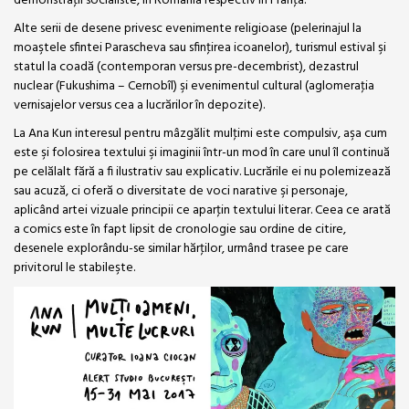
demonstraţii socialiste, în România respectiv în Franţa.
Alte serii de desene privesc evenimente religioase (pelerinajul la
moaştele sfintei Parascheva sau sfinţirea icoanelor), turismul estival şi
statul la coadă (contemporan versus pre-decembrist), dezastrul
nuclear (Fukushima – Cernobîl) şi evenimentul cultural (aglomeraţia
vernisajelor versus cea a lucrărilor în depozite).
La Ana Kun interesul pentru mâzgălit mulţimi este compulsiv, aşa cum
este şi folosirea textului şi imaginii într-un mod în care unul îl continuă
pe celălalt fără a fi ilustrativ sau explicativ. Lucrările ei nu polemizează
sau acuză, ci oferă o diversitate de voci narative şi personaje,
aplicând artei vizuale principii ce aparţin textului literar. Ceea ce arată
a comics este în fapt lipsit de cronologie sau ordine de citire,
desenele explorându-se similar hărţilor, urmând trasee pe care
privitorul le stabileşte.